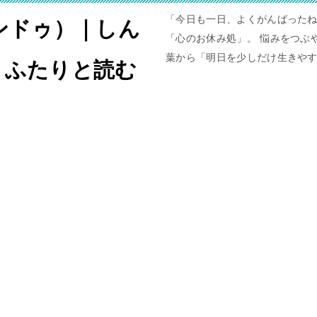
「今日も一日、よくがんばったね
ャンドゥ）｜しん
「心のお休み処」。 悩みをつぶや
葉から「明日を少しだけ生きや
。ふたりと読む