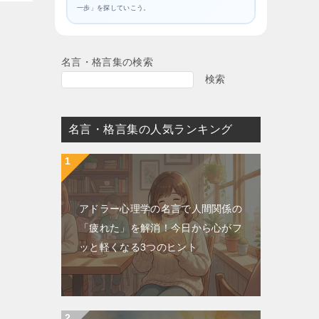
一歩」を探していこう。
名言・格言集の検索
検索
名言・格言集の人気ランキング
アドラー心理学の名言で人間関係の
「疲れた」を解消！今日から心がフ
ッと軽くなる3つのヒント