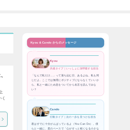
Kyou & Cando からのメッセージ
Kyou
共感タイプ｜いっしょに深呼吸する担当
は、
「なんで私だけ…」って落ち込む日、あるよね。私も同
じだよ。ここでは無理にポジティブにならなくていいか
ら、私と一緒にため息をついてから名言を読んでみな
い？
上
いく
Cando
行動タイプ｜次の一歩を見つける担当
君はすでに十分がんばっているよ（You Can Do）。僕
らと一緒に、君のペースで「心がすっと軽くなる小さな