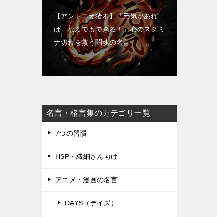
【アントニオ猪木】「元気があれ
ば、なんでもできる！」心のスタミ
ナ切れを救う闘魂の名言
名言・格言集のカテゴリ一覧
7つの習慣
HSP・繊細さん向け
アニメ・漫画の名言
DAYS（デイズ）