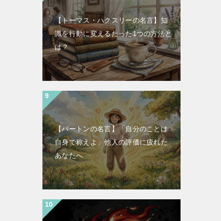
【トーマス・ハクスリーの名言】知
識を行動に変えるたった1つの方法と
は？
【バートンの名言】「自分のことは
自身で称えよ」他人の評価に疲れた
あなたへ