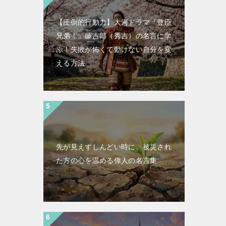
【圧倒的行動力】大河ドラマ『豊臣
兄弟！』藤吉郎（秀吉）の名言に学
ぶ！失敗が怖くて動けない自分を変
える方法
先が見えずしんどい時に。被災され
た方の心を温める偉人の名言集