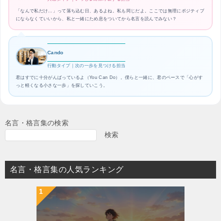
「なんで私だけ…」って落ち込む日、あるよね。私も同じだよ。ここでは無理にポジティブ
にならなくていいから、私と一緒にため息をついてから名言を読んでみない？
Cando
行動タイプ｜次の一歩を見つける担当
君はすでに十分がんばっているよ（You Can Do）。僕らと一緒に、君のペースで「心がす
っと軽くなる小さな一歩」を探していこう。
名言・格言集の検索
検索
名言・格言集の人気ランキング