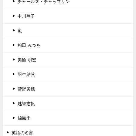
チャールズ・チャップリン
中川翔子
嵐
相田 みつを
美輪 明宏
羽生結弦
菅野美穂
越智志帆
錦織圭
英語の名言