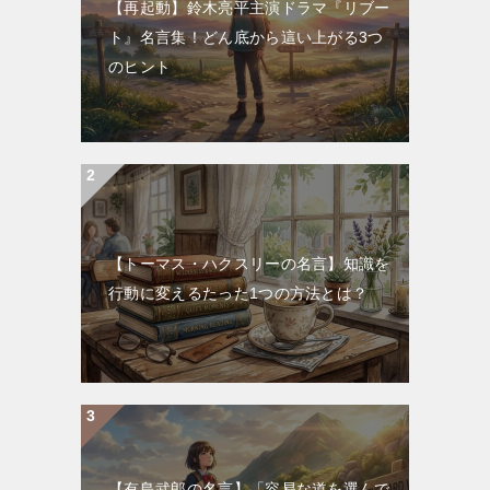
【再起動】鈴木亮平主演ドラマ『リブー
ト』名言集！どん底から這い上がる3つ
のヒント
【トーマス・ハクスリーの名言】知識を
行動に変えるたった1つの方法とは？
【有島武郎の名言】「容易な道を選んで