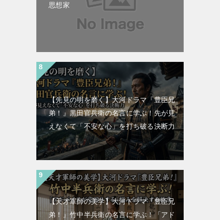
思想家
【先見の明を磨く】大河ドラマ『豊臣兄
弟！』黒田官兵衛の名言に学ぶ！先が見
えなくて「不安な心」を打ち破る決断力
【天才軍師の美学】大河ドラマ『豊臣兄
弟！』竹中半兵衛の名言に学ぶ！「アド