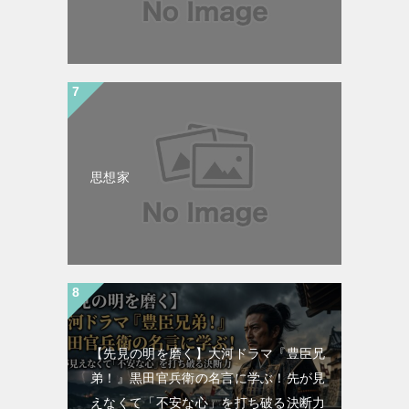
思想家
【先見の明を磨く】大河ドラマ『豊臣兄
弟！』黒田官兵衛の名言に学ぶ！先が見
えなくて「不安な心」を打ち破る決断力