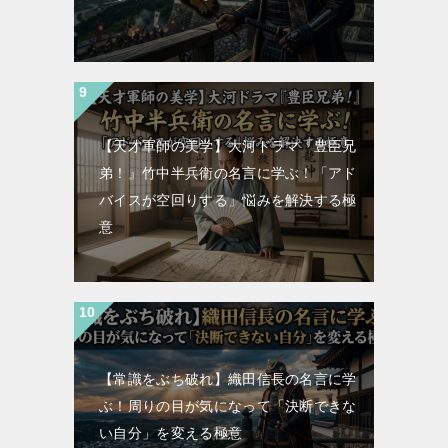
【天才軍師の美学】大河ドラマ『豊臣兄
弟！』竹中半兵衛の名言に学ぶ！「アド
バイスが空回りする」悩みを解決する極
意
【常識をぶち破れ】織田信長の名言に学
ぶ！周りの目が気になって「決断できな
い自分」を変える極意