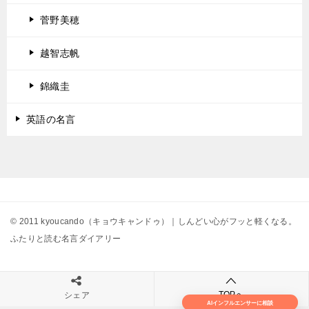
菅野美穂
越智志帆
錦織圭
英語の名言
© 2011 kyoucando（キョウキャンドゥ）｜しんどい心がフッと軽くなる。
ふたりと読む名言ダイアリー
TOPへ
シェア
AIインフルエンサーに相談