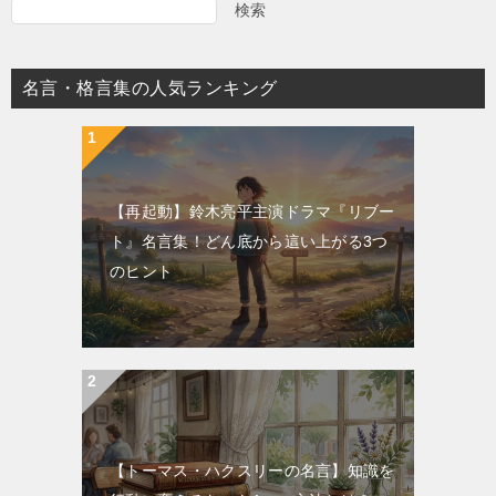
検索
名言・格言集の人気ランキング
【再起動】鈴木亮平主演ドラマ『リブー
ト』名言集！どん底から這い上がる3つ
のヒント
【トーマス・ハクスリーの名言】知識を