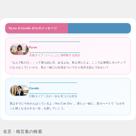
Kyou & Cando からのメッセージ
Kyou
共感タイプ｜いっしょに深呼吸する担当
「なんで私だけ…」って落ち込む日、あるよね。私も同じだよ。ここでは無理にポジティブ
にならなくていいから、私と一緒にため息をついてから名言を読んでみない？
Cando
行動タイプ｜次の一歩を見つける担当
君はすでに十分がんばっているよ（You Can Do）。僕らと一緒に、君のペースで「心がす
っと軽くなる小さな一歩」を探していこう。
名言・格言集の検索