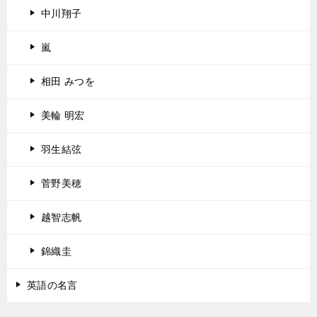
中川翔子
嵐
相田 みつを
美輪 明宏
羽生結弦
菅野美穂
越智志帆
錦織圭
英語の名言