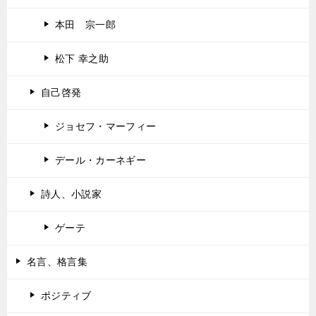
本田 宗一郎
松下 幸之助
自己啓発
ジョセフ・マーフィー
デール・カーネギー
詩人、小説家
ゲーテ
名言、格言集
ポジティブ