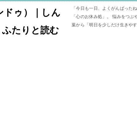
「今日も一日、よくがんばったね
ャンドゥ）｜しん
「心のお休み処」。 悩みをつぶや
葉から「明日を少しだけ生きや
。ふたりと読む