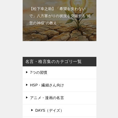
【松下幸之助】「希望を失わない
で」八方塞がりの状況を突破する“経
営の神様”の教え
名言・格言集のカテゴリ一覧
7つの習慣
HSP・繊細さん向け
アニメ・漫画の名言
DAYS（デイズ）