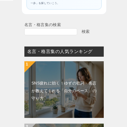
一歩」を探していこう。
名言・格言集の検索
検索
名言・格言集の人気ランキング
SNS疲れに効く！ゆずの歌詞・名言
が教えてくれる「自分のペース」の
守り方