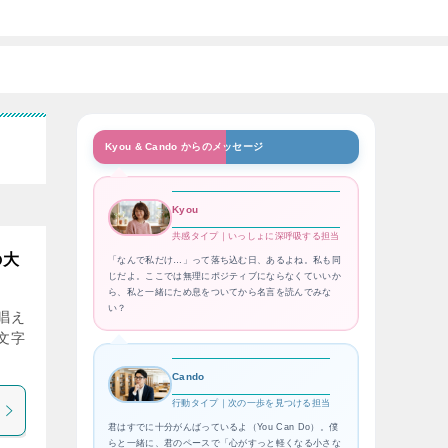
Kyou & Cando からのメッセージ
Kyou
共感タイプ｜いっしょに深呼吸する担当
の大
「なんで私だけ…」って落ち込む日、あるよね。私も同
じだよ。ここでは無理にポジティブにならなくていいか
ら、私と一緒にため息をついてから名言を読んでみな
い？
唱え
文字
Cando
行動タイプ｜次の一歩を見つける担当
君はすでに十分がんばっているよ（You Can Do）。僕
らと一緒に、君のペースで「心がすっと軽くなる小さな