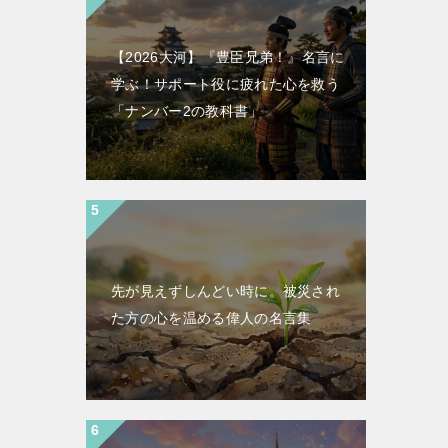
【2026大河】『豊臣兄弟！』名言に
学ぶ！サポート役に疲れた心を救う
「ナンバー2の教科書」
先が見えずしんどい時に。被災され
た方の心を温める偉人の名言集