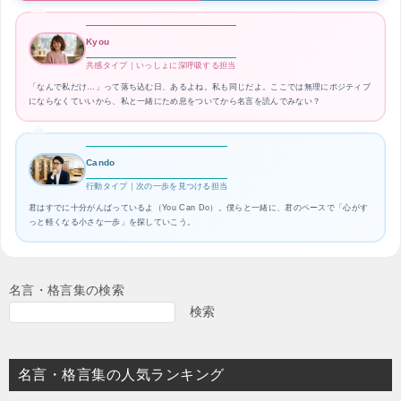
Kyou
共感タイプ｜いっしょに深呼吸する担当
「なんで私だけ…」って落ち込む日、あるよね。私も同じだよ。ここでは無理にポジティブ
にならなくていいから、私と一緒にため息をついてから名言を読んでみない？
Cando
行動タイプ｜次の一歩を見つける担当
君はすでに十分がんばっているよ（You Can Do）。僕らと一緒に、君のペースで「心がす
っと軽くなる小さな一歩」を探していこう。
名言・格言集の検索
検索
名言・格言集の人気ランキング