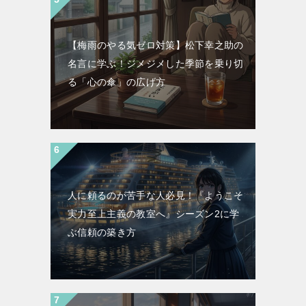
【梅雨のやる気ゼロ対策】松下幸之助の
名言に学ぶ！ジメジメした季節を乗り切
る「心の傘」の広げ方
人に頼るのが苦手な人必見！『ようこそ
実力至上主義の教室へ』シーズン2に学
ぶ信頼の築き方