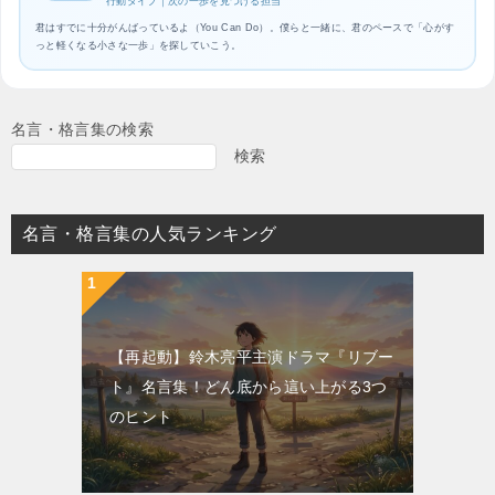
行動タイプ｜次の一歩を見つける担当
君はすでに十分がんばっているよ（You Can Do）。僕らと一緒に、君のペースで「心がす
っと軽くなる小さな一歩」を探していこう。
名言・格言集の検索
検索
名言・格言集の人気ランキング
【再起動】鈴木亮平主演ドラマ『リブー
ト』名言集！どん底から這い上がる3つ
のヒント