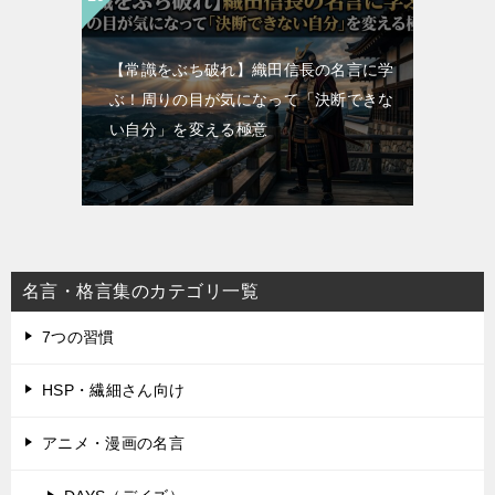
【常識をぶち破れ】織田信長の名言に学
ぶ！周りの目が気になって「決断できな
い自分」を変える極意
名言・格言集のカテゴリ一覧
7つの習慣
HSP・繊細さん向け
アニメ・漫画の名言