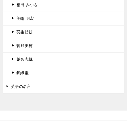
相田 みつを
美輪 明宏
羽生結弦
菅野美穂
越智志帆
錦織圭
英語の名言