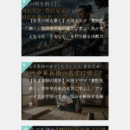
【先見の明を磨く】大河ドラマ『豊臣兄
弟！』黒田官兵衛の名言に学ぶ！先が見
えなくて「不安な心」を打ち破る決断力
【天才軍師の美学】大河ドラマ『豊臣兄
弟！』竹中半兵衛の名言に学ぶ！「アド
バイスが空回りする」悩みを解決する極
意