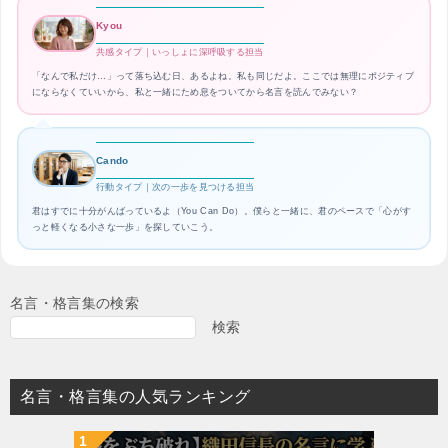
Kyou
共感タイプ｜いっしょに深呼吸する担当
「なんで私だけ…」って落ち込む日、あるよね。私も同じだよ。ここでは無理にポジティブ
にならなくていいから、私と一緒にため息をついてから名言を読んでみない？
Cando
行動タイプ｜次の一歩を見つける担当
君はすでに十分がんばっているよ（You Can Do）。僕らと一緒に、君のペースで「心がす
っと軽くなる小さな一歩」を探していこう。
名言・格言集の検索
検索
名言・格言集の人気ランキング