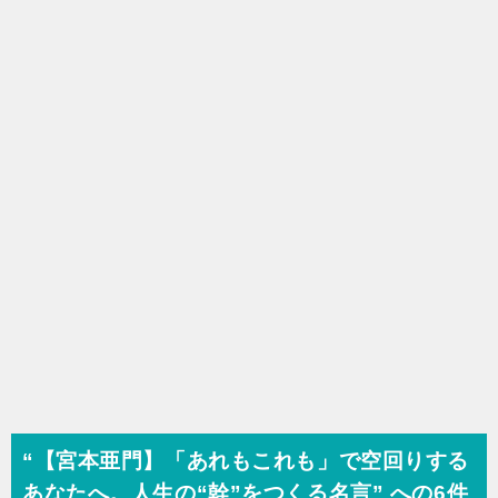
“【宮本亜門】「あれもこれも」で空回りする
あなたへ。人生の“幹”をつくる名言” への6件