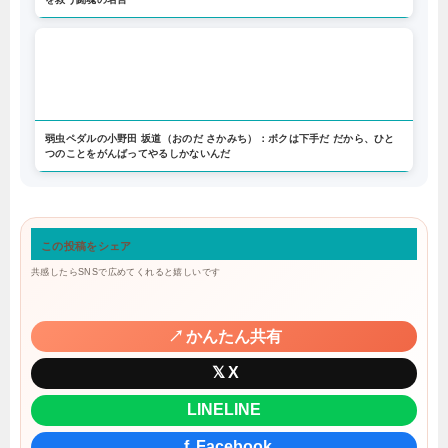
弱虫ペダルの小野田 坂道（おのだ さかみち）：ボクは下手だ だから、ひと
つのことをがんばってやるしかないんだ
この投稿をシェア
共感したらSNSで広めてくれると嬉しいです
↗
かんたん共有
𝕏
X
LINE
LINE
f
Facebook