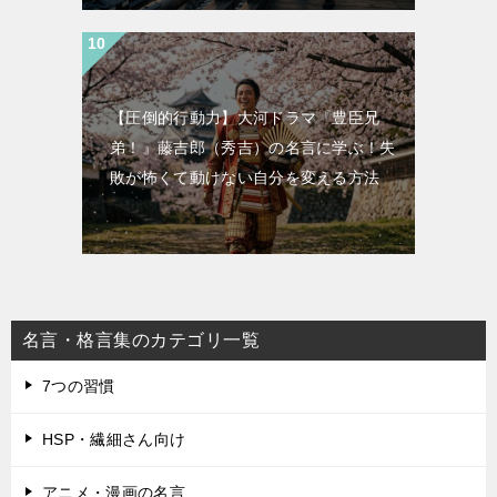
【圧倒的行動力】大河ドラマ『豊臣兄
弟！』藤吉郎（秀吉）の名言に学ぶ！失
敗が怖くて動けない自分を変える方法
名言・格言集のカテゴリ一覧
7つの習慣
HSP・繊細さん向け
アニメ・漫画の名言