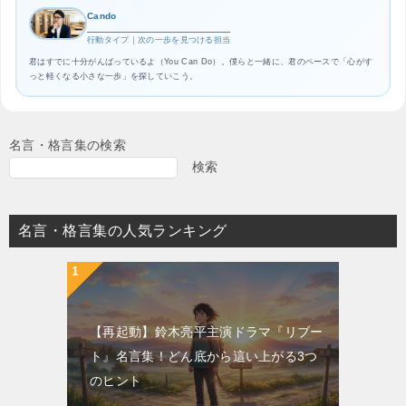
Cando
行動タイプ｜次の一歩を見つける担当
君はすでに十分がんばっているよ（You Can Do）。僕らと一緒に、君のペースで「心がす
っと軽くなる小さな一歩」を探していこう。
名言・格言集の検索
検索
名言・格言集の人気ランキング
【再起動】鈴木亮平主演ドラマ『リブー
ト』名言集！どん底から這い上がる3つ
のヒント