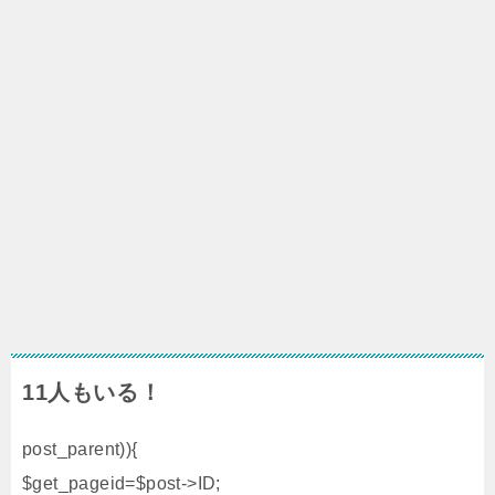
11人もいる！
post_parent)){
$get_pageid=$post->ID;