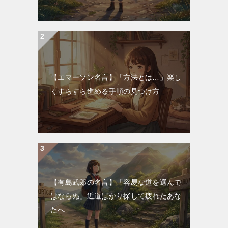
【エマーソン名言】「方法とは…」楽し
くすらすら進める手順の見つけ方
【有島武郎の名言】「容易な道を選んで
はならぬ」近道ばかり探して疲れたあな
たへ