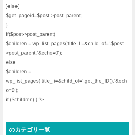
}else{
$get_pageid=$post->post_parent;
}
if($post->post_parent)
$children = wp_list_pages(‘title_li=&child_of=’.$post-
>post_parent.’&echo=0′);
else
$children =
wp_list_pages(‘title_li=&child_of=’.get_the_ID().’&ech
o=0′);
if ($children) { ?>
のカテゴリ一覧