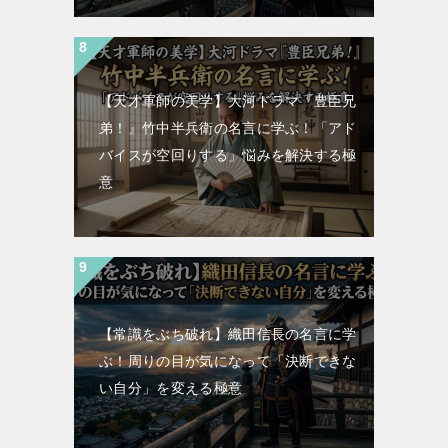
【天才軍師の美学】大河ドラマ『豊臣兄
弟！』竹中半兵衛の名言に学ぶ！「アド
バイスが空回りする」悩みを解決する極
意
【常識をぶち破れ】織田信長の名言に学
ぶ！周りの目が気になって「決断できな
い自分」を変える極意