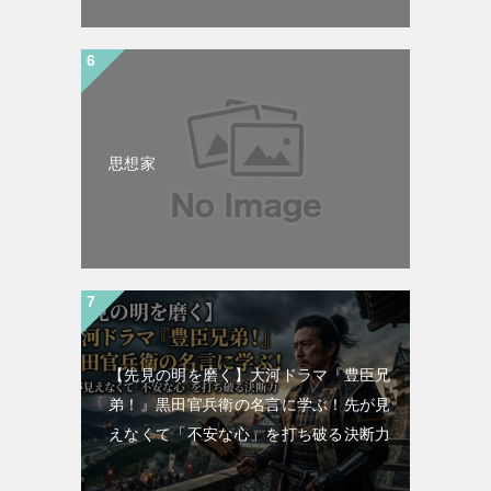
思想家
【先見の明を磨く】大河ドラマ『豊臣兄
弟！』黒田官兵衛の名言に学ぶ！先が見
えなくて「不安な心」を打ち破る決断力