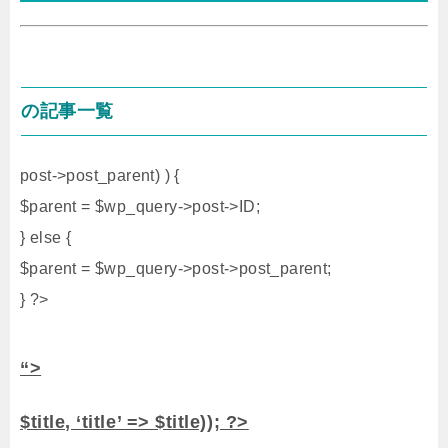
の記事一覧
post->post_parent) ) {
$parent = $wp_query->post->ID;
} else {
$parent = $wp_query->post->post_parent;
} ?>
“>
$title, ‘title’ => $title)); ?>