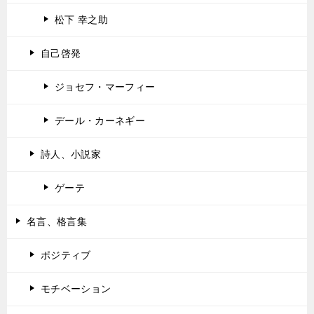
松下 幸之助
自己啓発
ジョセフ・マーフィー
デール・カーネギー
詩人、小説家
ゲーテ
名言、格言集
ポジティブ
モチベーション