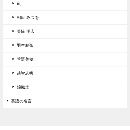
嵐
相田 みつを
美輪 明宏
羽生結弦
菅野美穂
越智志帆
錦織圭
英語の名言