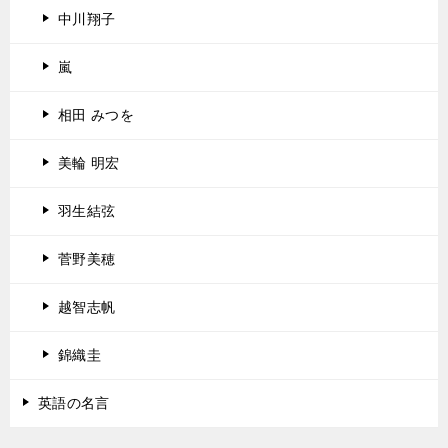
中川翔子
嵐
相田 みつを
美輪 明宏
羽生結弦
菅野美穂
越智志帆
錦織圭
英語の名言