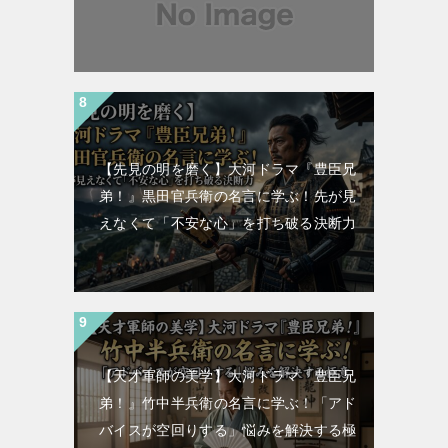
【先見の明を磨く】大河ドラマ『豊臣兄
弟！』黒田官兵衛の名言に学ぶ！先が見
えなくて「不安な心」を打ち破る決断力
【天才軍師の美学】大河ドラマ『豊臣兄
弟！』竹中半兵衛の名言に学ぶ！「アド
バイスが空回りする」悩みを解決する極