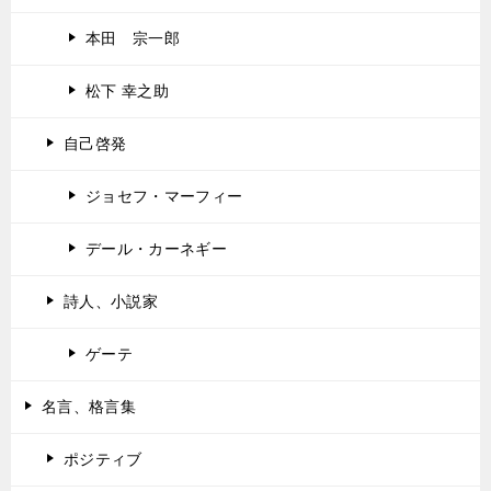
本田 宗一郎
松下 幸之助
自己啓発
ジョセフ・マーフィー
デール・カーネギー
詩人、小説家
ゲーテ
名言、格言集
ポジティブ