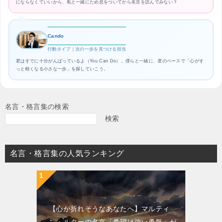
にならなくていいから、私と一緒にため息をついてから名言を読んでみない？
Cando
行動タイプ｜次の一歩を見つける担当
君はすでに十分がんばっているよ（You Can Do）。僕らと一緒に、君のペースで「心がす
っと軽くなる小さな一歩」を探していこう。
名言・格言集の検索
検索
名言・格言集の人気ランキング
【心が折れそうなあなたへ】マルティ
ン・ルターの名言「希望は強い勇気」が