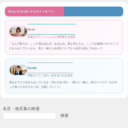
Kyou & Cando からのメッセージ
Kyou
共感タイプ｜いっしょに深呼吸する担当
「なんで私だけ…」って落ち込む日、あるよね。私も同じだよ。ここでは無理にポジティブ
にならなくていいから、私と一緒にため息をついてから名言を読んでみない？
Cando
行動タイプ｜次の一歩を見つける担当
君はすでに十分がんばっているよ（You Can Do）。僕らと一緒に、君のペースで「心がす
っと軽くなる小さな一歩」を探していこう。
名言・格言集の検索
検索