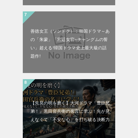
善徳女王（ソンドク）：韓国ドラマ～あ
の「朱蒙」「宮廷女官~チャングムの誓
い」超える!韓国ドラマ史上最大級の話
題作!
【先見の明を磨く】大河ドラマ『豊臣兄
弟！』黒田官兵衛の名言に学ぶ！先が見
えなくて「不安な心」を打ち破る決断力