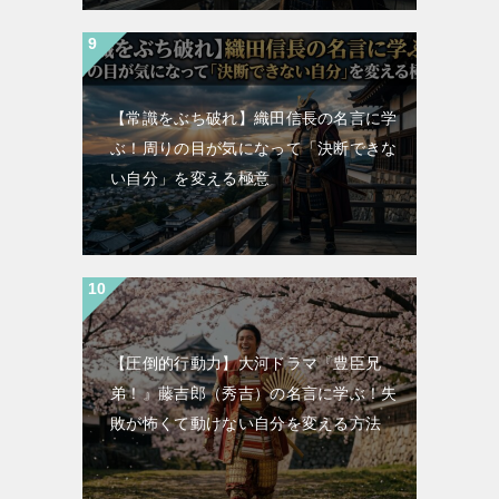
【常識をぶち破れ】織田信長の名言に学
ぶ！周りの目が気になって「決断できな
い自分」を変える極意
【圧倒的行動力】大河ドラマ『豊臣兄
弟！』藤吉郎（秀吉）の名言に学ぶ！失
敗が怖くて動けない自分を変える方法